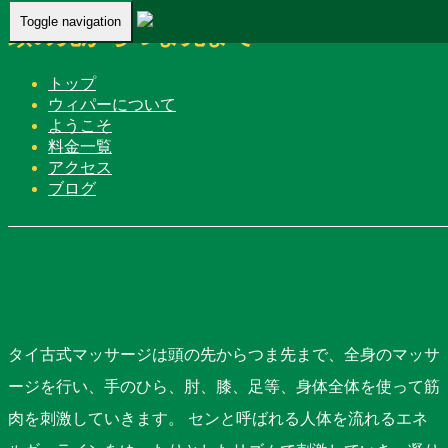
Toggle navigation
頭の先からつま先まで
vipa
トップ
2021年3月1日
ウィパーについて
タイマッサージ
ようこそ
料金一覧
Home
-
タイマッサージ
-
頭の先…
アクセス
ブログ
タイ古式マッサージは頭の先からつま先まで、全身のマッサ
ージを行い、手のひら、肘、膝、足等、身体全体を使って筋
肉を刺激していきます。 センと呼ばれる人体を流れるエネ